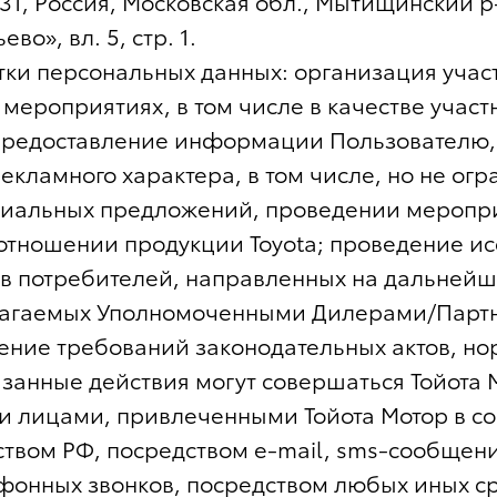
031, Россия, Московская обл., Мытищинский р
во», вл. 5, стр. 1.
тки персональных данных: организация учас
 мероприятиях, в том числе в качестве участ
предоставление информации Пользователю,
ламного характера, в том числе, но не огр
циальных предложений, проведении меропри
отношении продукции Toyota; проведение и
ов потребителей, направленных на дальней
лагаемых Уполномоченными Дилерами/Парт
нение требований законодательных актов, н
азанные действия могут совершаться Тойота 
 лицами, привлеченными Тойота Мотор в со
ством РФ, посредством e-mail, sms-сообщен
фонных звонков, посредством любых иных ср