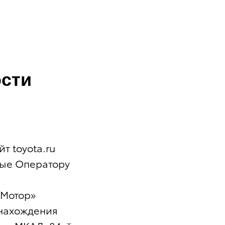
сти
т toyota.ru
ные Оператору
 Мотор»
 нахождения