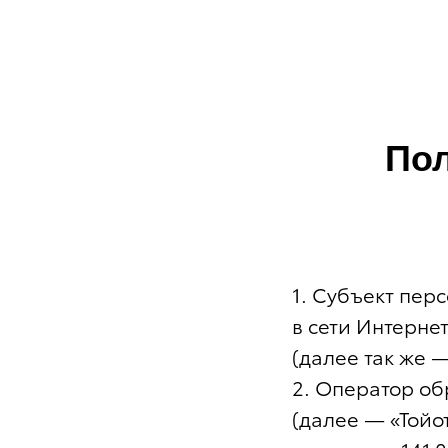
По
1. Субъект пер
в сети Интерне
(далее так же 
2. Оператор об
(далее — «Тойо