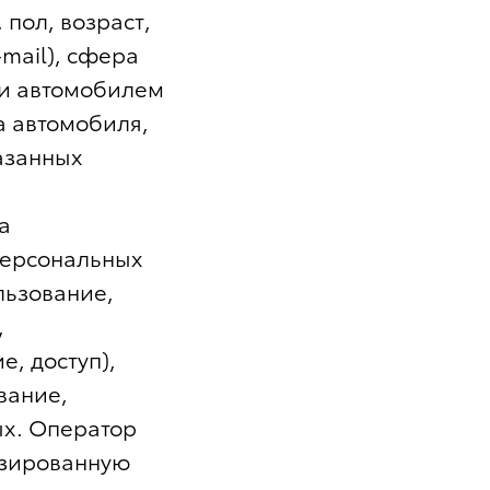
 пол, возраст,
mail), сфера
ии автомобилем
а автомобиля,
азанных
а
персональных
льзование,
,
, доступ),
вание,
ых. Оператор
изированную