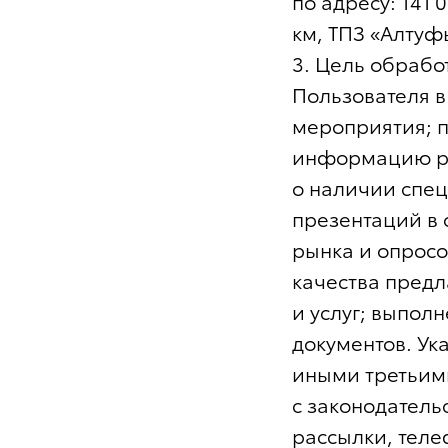
по адресу: 141 
км, ТПЗ «Алтуфье
3. Цель обрабо
Пользователя в
мероприятия; 
информацию рек
о наличии спе
презентаций в 
рынка и опрос
качества пред
и услуг; выпол
документов. Ук
иными третьими
с законодатель
рассылки, теле