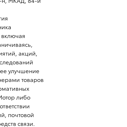
-н, МКАД, 84-й
тия
ника
 включая
аничиваясь,
ятий, акций,
сследований
шее улучшение
нерами товаров
ормативных
Мотор либо
ответствии
ий, почтовой
едств связи.